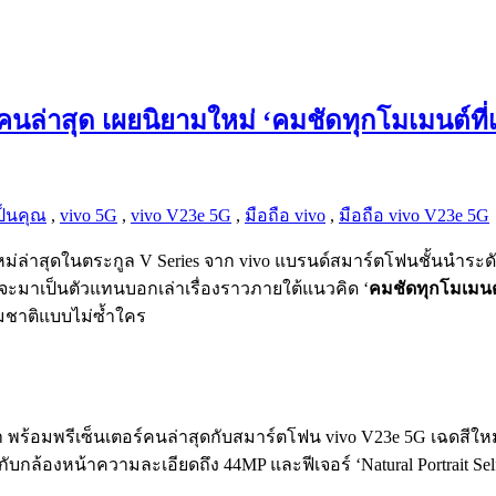
์คนล่าสุด เผยนิยามใหม่ ‘คมชัดทุกโมเมนต์ที่
ป็นคุณ
,
vivo 5G
,
vivo V23e 5G
,
มือถือ vivo
,
มือถือ vivo V23e 5G
ม่ล่าสุดในตระกูล V Series จาก vivo แบรนด์สมาร์ตโฟนชั้นนำระดั
่จะมาเป็นตัวแทนบอกเล่าเรื่องราวภายใต้แนวคิด ‘
คมชัดทุกโมเมนต์
มชาติแบบไม่ซ้ำใคร
 พร้อมพรีเซ็นเตอร์คนล่าสุดกับสมาร์ตโฟน vivo V23e 5G เฉดสีให
กับกล้องหน้าความละเอียดถึง 44MP และฟีเจอร์ ‘Natural Portrait S