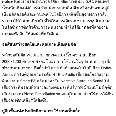
realme Pad มาพร้อมหน้าจอ Ultra-Slim บางเพียง 6.9 มิลลิเมตร
น้ำหนักเพียง 440 กรัม จับถนัดกระชับมือ ตัวเครื่องทำจากอลูมิ
เนียมอัลลอยด์และผ่านเทคโนโลยีการผลิตขั้นสูง ทั้งการกลึง
ระบบ CNC แบบเดียวกับที่ใช้ในการเจียรเพชร การชุบผิวแบบอ
โนไดซ์ การขัดผิวด้วยการพ่นทราย ทำให้ได้ฝาหลังที่สวยงาม
แบบเมทัลลิก ให้สัมผัสที่พรีเมียม
จอสีสันสว่างสดใสและคุณภาพเสียงคมชัด
หน้าจอสัมผัส WUXGA+ ขนาด 10.4 นิ้ว ความละเอียด
2000×1200 พิกเซล พร้อมโหมดการใช้งานในรูปแบบต่าง ๆ เพื่อ
ช่วยถนอมสายตา ติตตั้งลำโพง 4 ตัวด้วยเทคโนโลยีเสียง Dolby
Atmos การันตีคุณภาพระดับ Hi-Res Audio เสียงดังก้องกังวาน
ด้วยระบบ Smart PA พร้อมรองรับ Adaptive Surround Sound ให้
เสียงกระหึ่มรอบทิศทางอย่างเต็มประสิทธิภาพ มีระบบไมค์คู่ตัด
เสียงรบกวน Noise Cancellation ขณะอยู่ในสาย ช่วยให้การได้ยิน
เสียงคมชัดเคลียร์ใสยิ่งขึ้น
สู่อีกขั้นแห่งประสิทธิภาพการใช้งานแท็บเล็ต