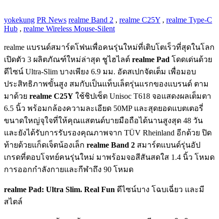
yokekung
PR News
realme Band 2
,
realme C25Y
,
realme Type-C
Hub
,
realme Wireless Mouse-Silent
realme แบรนด์สมาร์ตโฟนเพื่อคนรุ่นใหม่ที่เติบโตเร็วที่สุดในโลก
เปิดตัว 3 ผลิตภัณฑ์ใหม่ล่าสุด ชูไฮไลต์
realme Pad
โดดเด่นด้วย
ดีไซน์ Ultra-Slim บางเพียง 6.9 มม. อัดสเปกจัดเต็ม เพื่อมอบ
ประสิทธิภาพขั้นสูง สมกับเป็นแท็บเล็ตรุ่นแรกของแบรนด์ ตาม
มาด้วย
realme C25Y
ใช้ชิปเซ็ต Unisoc T618 จอแสดงผลเต็มตา
6.5 นิ้ว พร้อมกล้องความละเอียด 50MP และสุดยอดแบตเตอรี่
ขนาดใหญ่จุใจที่ให้คุณแสตนด์บายมือถือได้นานสูงสุด 48 วัน
และยังได้รับการรับรองคุณภาพจาก TÜV Rheinland อีกด้วย ปิด
ท้ายด้วยแก็ดเจ็ตน้องเล็ก
realme Band 2
สมาร์ตแบนด์รุ่นอัป
เกรดที่ตอบโจทย์คนรุ่นใหม่ มาพร้อมจอสีสันสดใส 1.4 นิ้ว โหมด
การออกกำลังกายและกีฬาถึง 90 โหมด
realme Pad: Ultra Slim. Real Fun
ดีไซน์บาง โฉบเฉี่ยว และมี
สไตล์