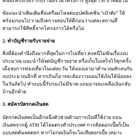
คนละครึ่งกับเรากับร้านที่รวมโครงการ สูงสุด 150 บาทต่อวัน
ข้อแนะนำเพิ่มเติมคือเตรียมโหลดแอปพลิเคชั่น “เป๋าตัง” ให้
พร้อมก่อนไป รวมถึงตรวจสอบให้ดีก่อนว่าแต่ละสถานที่
สามารถใช้สิทธิ์จากโครงการได้หรือไม่
2. ทำบัญชีรายรับรายจ่าย
สิ่งที่ต้องคำนึงถึงมากที่สุดในการไปเที่ยว คงหนีไม่พ้นเรื่องงบ
ประมาณ แนะนำให้จดบัญชีรายจ่าย หรือเก็บใบเสร็จไว้ทุกครั้ง
เมื่อจบการท่องเที่ยวในแต่ละวัน ให้ลองเอามาคำนวณหักลบกับ
งบประมาณอีกที หากเกินก็อาจจะต้องวางแผนใช้เงินให้น้อยลง
ในวันถัดไป ทำแบบนี้รับรองไม่มีขาด แถมอาจจะเหลือเงินกลับ
บ้านอีกด้วย
3. สมัครบัตรกดเงินสด
บัตรกดเงินสดเป็นอีกหนึ่งตัวช่วยด้านการเงินที่ใช้ง่าย ถอน
เงินสดจากตู้ ATM ได้โดยตรงทั่วประเทศ การคิดดอกเบี้ยก็เป็น
แบบลดต้นลดดอก หากไม่กดเงินก็จะไม่เสียดอกเบี้ย เหมาะ