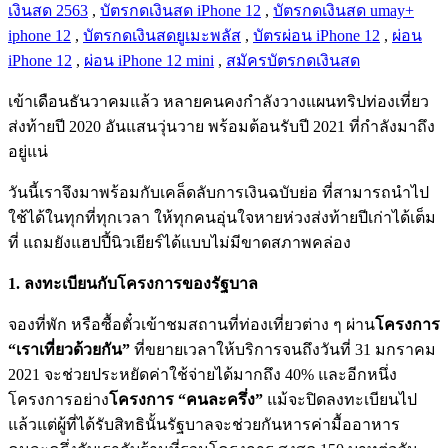
เงินสด 2563
,
บัตรกดเงินสด iPhone 12
,
บัตรกดเงินสด umay+
iphone 12
,
บัตรกดเงินสดยูเมะพลัส
,
บัตรผ่อน iPhone 12
,
ผ่อน
iPhone 12
,
ผ่อน iPhone 12 mini
,
สมัครบัตรกดเงินสด
เข้าเดือนธันวาคมแล้ว หลายคนคงกำลังวางแผนทริปท่องเที่ยว
ส่งท้ายปี 2020 อันแสนวุ่นวาย พร้อมต้อนรับปี 2021 ที่กำลังมาถึง
อยู่แน่
วันนี้เราจึงมาพร้อมกับเคล็ดลับการเงินฉบับย่อ ที่สามารถนำไป
ใช้ได้ในทุกที่ทุกเวลา ให้ทุกคนอุ่นใจหายห่วงส่งท้ายปีเก่าได้เต็ม
ที่ แถมยังแฮปปี้นิวเยียร์ได้แบบไม่มีขาดสภาพคล่อง
1. ลงทะเบียนกับโครงการของรัฐบาล
จองที่พัก หรือซื้อตั๋วเข้าชมสถานที่ท่องเที่ยวต่าง ๆ ผ่าน
โครงการ
“เราเที่ยวด้วยกัน”
ที่ขยายเวลาให้บริการจนถึงวันที่ 31 มกราคม
2021 จะช่วยประหยัดค่าใช้จ่ายได้มากถึง 40% และอีกหนึ่ง
โครงการอย่าง
โครงการ “คนละครึ่ง”
แม้จะปิดลงทะเบียนไป
แล้วแต่ผู้ที่ได้รับสิทธินั้นรัฐบาลจะช่วยกันหารค่ามื้ออาหาร