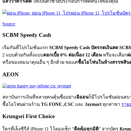
แล้วว่าดีว่าเด็ด
ให้เป็นตัวช่วยประกอบการตัดสินใจของคุณ
Source
SCBM Speedy Cash
เริ่มกันที่โปรโมชั่นแรก
SCBM Speedy Cash
บัตรกดเงินสด SCB
2 แบบด้วยกันทั้งแบบ
ดอกเบี้ย 0% ต่อเนื่อง 12 เดือน
หรือจะเลือก
ผ
หรือของสมนาคุณอื่น ๆ อีกด้วย ขอแค่
ซื้อไอโฟนในห้างสรรพสินค
AEON
สถาบันการเงินที่หลายคนคุ้นชื่ออย่าง
อิออน
ก็มีโปรโมชันผ่อนสบา
ซื้อไอโฟนผ่านร้าน
TG FONE ,CSC
และ
Jaymart
ทุกสาขา
รายล
Krungsri First Choice
ใครที่เล็งซีรีส์ iPhone 11 ไว้ลองเช็ก “
ดีลคุ้มทุกมิติ
” จากบัตร
Krung