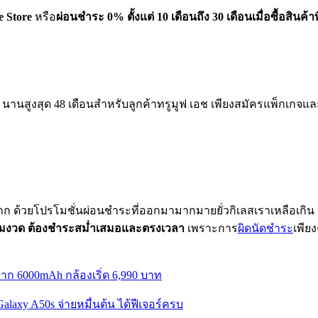
 Store
หรือ
ผ่อนชำระ 0% ตั้งแต่ 10 เดือนถึง 30 เดือนเมื่อซื้อสินค
% นานสูงสุด 48 เดือนสำหรับลูกค้าทรูมูฟ เอช เพียงสมัครแพ็กเกจ
งยาก ด้วยโปรโมชั่นผ่อนชำระที่ออกมามากมายยั่วกิเลสเราเหลือเกิน จ่
เข้มงวด ต้องชำระสม่ำเสมอและตรงเวลา
เพราะการ
ผิดนัดชำระ
เพีย
ก 6000mAh กล้องเริ่ด 6,990 บาท
Galaxy A50s จ่ายหมื่นต้น ได้ฟีเจอร์ครบ