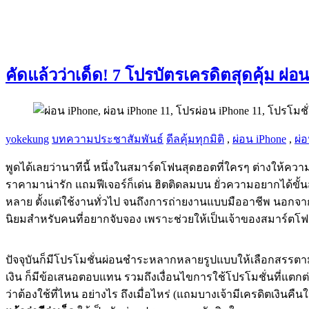
คัดแล้วว่าเด็ด! 7 โปรบัตรเครดิตสุดคุ้ม ผ่
yokekung
บทความประชาสัมพันธ์
ดีลคุ้มทุกมิติ
,
ผ่อน iPhone
,
ผ่อ
พูดได้เลยว่านาทีนี้ หนึ่งในสมาร์ตโฟนสุดฮอตที่ใครๆ ต่างให้ค
ราคามาน่ารัก แถมฟีเจอร์ก็เด่น ฮิตติดลมบน ยั่วความอยากได้ขั
หลาย ตั้งแต่ใช้งานทั่วไป จนถึงการถ่ายงานแบบมืออาชีพ นอกจากน
นิยมสำหรับคนที่อยากจับจอง เพราะช่วยให้เป็นเจ้าของสมาร์ตโฟนเจ
ปัจจุบันก็มีโปรโมชั่นผ่อนชำระหลากหลายรูปแบบให้เลือกสรรตามค
เงิน ก็มีข้อเสนอตอบแทน รวมถึงเงื่อนไขการใช้โปรโมชั่นที่แตกต
ว่าต้องใช้ที่ไหน อย่างไร ถึงเมื่อไหร่ (แถมบางเจ้ามีเครดิตเงินค