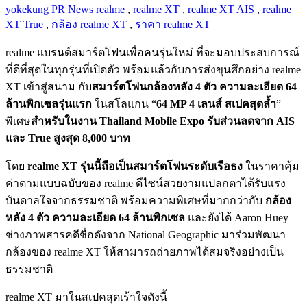
yokekung
PR News
realme
,
realme XT
,
realme XT AIS
,
realme
XT True
,
กล้อง realme XT
,
ราคา realme XT
realme แบรนด์สมาร์ตโฟนเพื่อคนรุ่นใหม่ ที่จะมอบประสบการณ์
ที่ดีที่สุดในทุกรุ่นที่เปิดตัว พร้อมแล้วกับการส่งขุนศึกอย่าง realme
XT เข้าสู่สนาม กับ
สมาร์ตโฟนกล้องหลัง 4 ตัว ความละเอียด 64
ล้านพิกเซลรุ่นแรก
ในสโลแกน “
64 MP 4 เลนส์ สเปคสุดล้ำ
”
พิเศษ
สำหรับในงาน Thailand Mobile Expo รับส่วนลดจาก AIS
และ True สูงสุด 8,000 บาท
โดย
realme XT รุ่นนี้ถือเป็นสมาร์ตโฟนระดับเรือธง
ในราคาคุ้ม
ค่าตามแบบฉบับของ realme ดีไซน์สวยงามแปลกตาได้รับแรง
บันดาลใจจากธรรมชาติ พร้อมความพิเศษที่มากกว่ากับ
กล้อง
หลัง 4 ตัว ความละเอียด 64 ล้านพิกเซล
และยังได้ Aaron Huey
ช่างภาพสารคดีชื่อดังจาก National Geographic มาร่วมพัฒนา
กล้องของ realme XT ให้สามารถถ่ายภาพได้สมจริงอย่างเป็น
ธรรมชาติ
realme XT มาในสเปคสุดเร้าใจดังนี้