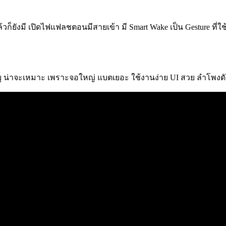
วก็ยังมี เปิดไฟแฟลชตอนมีสายเข้า มี Smart Wake เป็น Gesture ที่ใช
ูงอายุ น่าจะเหมาะ เพราะจอใหญ่ แบตเยอะ ใช้งานง่าย UI สวย ลำโพงด