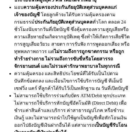
มอบ
ความคุ้มครองประกันภัยอุบัติเหตุส่วนบุคคลแก่
เจ้าของบัญชี
โดยลูกค้าจะได้รับความคุ้มครองตาม
กรมธรรม์
ประกันภัยอุบัติเหตุส่วนบุคคล
ทั่วโลก ตลอด 24
ชั่วโมงนับจากวันที่เปิดบัญชี ซึ่งคุ้มครองความสูญเสียหรือ
ความเสียหายอันเกิดจากอุบัติเหตุ ซึ่งทำให้เกิดการเสียชีวิต
การสูญเสียอวัยวะ สายตา การรับฟัง การพูดออกเสียง หรือ
ทุพพลภาพถาวร แต่
ไม่รวมถึงการถูกฆาตกรรม หรือถูก
ทำร้ายร่างกาย ไม่รวมถึงการขับขี่หรือโดยสารรถ
จักรยานยนต์ และไม่รวมค่ารักษาพยาบาลในทุกกรณี
ความคุ้มครอง และสิทธิประโยชน์ที่ได้รับเป็นไปตาม
บันทึกข้อตกลง และเงื่อนไขการใช้บริการบัญชี ทีเอ็มบี
เซฟวิ่ง แคร์ ที่ลูกค้าได้รับไว้เป็นหลักฐาน ณ วันที่เปิดบัญชี
ไม่สามารถใช้บริการร่วมกับบัตร ATM/Debit ทุกประเภท
ไม่สามารถใช้บริการหักบัญชีอัตโนมัติ (Direct Debit) เพื่อ
ชำระค่าสินค้าและบริการ ค่าสาธารณูปโภค หรือชำระ
เงินกู้ และไม่สามารถนำไปใช้ผูกเป็นบัญชีเพื่อหักโอนเงิน
ออกไปยังบัญชีเงินฝากอื่นได้ แต่สามารถ
เป็นบัญชีรับโอน