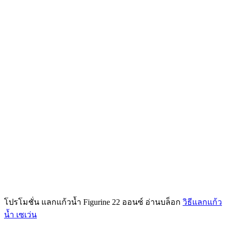
โปรโมชั่น แลกแก้วน้ำ Figurine 22 ออนซ์ อ่านบล็อก
วิธีแลกแก้ว
น้ำ เซเว่น