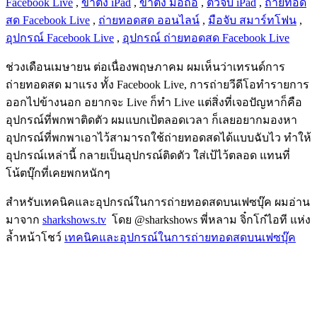
Facebook Live
,
​ขาตั้ง iPad
,
ขาตั้ง มือถือ
,
ตัวจับ iPad
,
ถ่ายทอด
สด Facebook Live
,
ถ่ายทอดสด ออนไลน์
,
มือจับ สมาร์ทโฟน
,
อุปกรณ์ Facebook Live
,
อุปกรณ์ ถ่ายทอดสด Facebook Live
ช่วงเดือนเมษายน ต่อเนื่องพฤษภาคม ผมเห็นว่าเทรนด์การ
ถ่ายทอดสด มาแรง ทั้ง Facebook Live, การถ่ายวีดีโอทำรายการ
ออกไปข้างนอก อยากจะ Live ก็ทำ Live แต่สิ่งที่เจอปัญหาก็คือ
อุปกรณ์ที่พกพาติดตัว ผมแบกเป้ตลอดเวลา ก็เลยอยากมองหา
อุปกรณ์ที่พกพาเอาไว้สามารถใช้ถ่ายทอดสดได้แบบฉับไว ทำให้
อุปกรณ์เหล่านี้ กลายเป็นอุปกรณ์ติดตัว ใส่เป้ไว้ตลอด แทนที่
โน้ตบุ๊กที่เคยพกหนักๆ
สำหรับเทคนิคและอุปกรณ์ในการถ่ายทอดสดบนเฟซบุ๊ค ผมอ่าน
มาจาก
sharkshows.tv
โดย @sharkshows พี่หลาม จิ๋กโก๋ไอที แห่ง
ล้ำหน้าโชว์
เทคนิคและอุปกรณ์ในการถ่ายทอดสดบนเฟซบุ๊ค