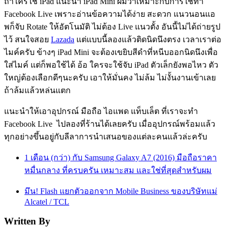
ถ้าใครใช้ iPad แนะนำ iPad Mini ผมว่าเหมาะกับการใช้ทำ
Facebook Live เพราะอ่านข้อความได้ง่าย สะดวก แนวนอนแอ
พก็จับ Rotate ให้อัตโนมัติ ไม่ต้อง Live แนวตั้ง อันนี้ไม่ได้ถ่ายรูป
ไว้ สนใจสอย
Lazada
แต่แบบนี้ลองแล้วติดนิดนึงตรง เวลาเราต่อ
ไมค์ครับ ข้างๆ iPad Mini จะต้องเขยิบสีดำที่หนีบออกนิดนึงเพื่อ
ใส่ไมค์ แต่ก็พอใช้ได้ อ้อ ใครจะใช้จับ iPad ตัวเล็กยังพอไหว ตัว
ใหญ่ต้องเลือกดีๆนะครับ เอาให้มั่นคง ไม่ล้ม ไม่งั้นงานเข้าเลย
ถ้าล้มแล้วหล่นแตก
แนะนำให้เอาอุปกรณ์ มือถือ ไอแพด แท็บเล็ต ที่เราจะทำ
Facebook Live ไปลองที่ร้านได้เลยครับ เมื่ออุปกรณ์พร้อมแล้ว
ทุกอย่างขึ้นอยู่กับลีลาการนำเสนอของแต่ละคนแล้วล่ะครับ
1 เดือน (กว่า) กับ ​Samsung Galaxy A7 (2016) มือถือราคา
หมื่นกลาง ที่ครบครัน เหมาะสม และใช่ที่สุดสำหรับผม
มึน! Flash แยกตัวออกจาก Mobile Business ของบริษัทแม่
Alcatel / TCL
Written By