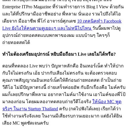
Enterprise ITPro Magazine ที่ร่วมทำรายการ Blog I View ด้วยกัน
และได้ที่ปรึกษามืออาชีพอย่าง พี่หลาม นั่นเอง รวมไปถึงได้ไอ
เดียจาก มืออาชีพ พี่โก๋ อาจารย์ศุภเดช
10 เทคนิคทำ Facebook
Live ยังไงให้คนตามดูเยอะๆ และไม่หนีไปไหน
วันนี้ผมพาไปดู
อุปกรณ์ถ่ายทอดสดแบบพกพาของผม แบบบ้านๆ ใครๆก็
ถ่ายทอดสดได้
ทำไมต้องเตรียมอุปกรณ์ หยิบมือถือมา Live เลยไม่ได้หรือ?
ตอนที่ทดลอง Live พบว่า ปัญหาหลักคือ อินเทอร์เน็ต ทำให้ปาก
กับใจไม่ตรงกัน เอ้ย ปากกับเสียงไม่ตรงกัน จะต้องตรวจสอบ
คุณภาพสัญญาณอินเทอร์เน็ตให้ดีก่อนถ่ายทอดสด ถ้าเป็นถ่าย
วีดีโอ ไม่มีปัญหาตรงนี้ ถ่ายเสร็จค่อยอัพ กับอีกเรื่องคือ ไมค์ครับ
ผมก็เลยปรึกษาพี่หลาม อยากหาไมค์มาใช้งาน เอาไมค์ของพี่โป้
มาลองก่อน โดยผมลองาทดสอบถ่ายวีดีโอจริง
ให้น้อง MC พูด
จริงๆ ในงาน Startup Thailand
ครับ (กดไปฟังได้เลย) เรียกได้ว่า
ใช้ทำงานจริงจังเลย ในงานมีเสียงรบกวนเยอะมาก แต่ยังได้ยิน
เสียง MC พูดชัดเจนครับ