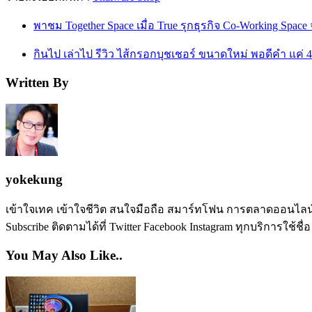
พาชม Together Space เมื่อ True รุกธุรกิจ Co-Working Space จ
กินไป เล่าไป รีวิว ไส้กรอกบุชเชอร์ ขนาดใหม่ พอดีคำ แค่ 44
Written By
yokekung
เข้าใจเทค เข้าใจชีวิต สนใจมือถือ สมาร์ทโฟน การตลาดออนไลน์ เป
Subscribe ติดตามได้ที่ Twitter Facebook Instagram ทุกบริการใช้ชื่
You May Also Like..