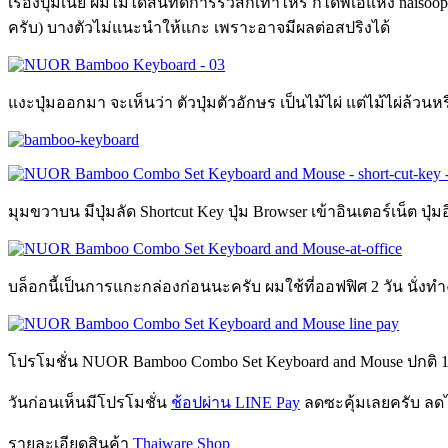
เรื่องปุ่มเนี่ย ผมไม่ได้สันทัดการรีวิสักเท่าไหร ก็ได้พี่เอ๋แห
ครับ) บางตัวไม่แนะนำให้แกะ เพราะอาจมีผลต่อสปริงได้
แงะปุ่มออกมา จะเห็นว่า ตัวปุ่มตัวอักษร เป็นไม้ไผ่ แต่ไม้ไผ่ล้วนหร
มุมขวาบน มีปุ่มลัด Shortcut Key ปุ่ม Browser เข้าอินเตอร์เน็ต ปุ่
บล็อกนี้เป็นการแกะกล่องก่อนนะครับ ผมใช้ที่ออฟฟิศ 2 วัน นั่งทำ
โปรโมชั่น NUOR Bamboo Combo Set Keyboard and Mouse ปกติ 1,
วันก่อนเห็นมีโปรโมชั่น
ช้อปผ่าน LINE Pay
ลดซะคุ้มเลยครับ ลดไป
รายละเอียดสินค้า
Thaiware Shop