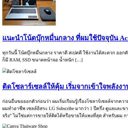
แนะนำโน้ตบุ๊กหมื่นกลาง ที่ผมใช้ปัจจุบัน 
ทุกวันนี้ โน้ตบุ๊กหมื่นกลาง ราคาดี สเปคดี ใช้งานได้สะดวก ออก
ก็มี RAM, SSD ขนาดหน้าจอ น้ำหนัก […]
ติดโซลาร์เซลล์ให้คุ้ม เริ่มจากเข้าใจพลั
ก่อนอื่นขอออกตัวก่อนว่า ผมเริ่มเรียนรู้เรื่องโซลาร์เซลล์จากคว
ผมทำอาชีพ เซลล์อิสระ LG Subscribe มากว่า 1 ปีครึ่ง ดูแลและ
จริง” ไม่ใช่แค่การขายให้ติดได้หรือขายให้แพงที่สุด สำหรับผม ก