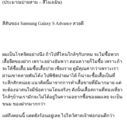
(ประมาณบ่ายสาม – สี่โมงเย็น)
สีสันของ Samsung Galaxy S Advance สวยดี
ผมเป็นโรคจิตอย่างนึง ถ้าไปที่ไหนใกล้ๆกับกทม จะไม่ซื้อพวก
เสื้อยืดของฝาก เพราะอย่างอัมพวา ดอนหวายก็ไม่ซื้อ เพราะถ้า
จะให้ซื้อเสื้อ ผมซื้อเสื้อปาย เชียงราย ดูมีคุณค่ากว่าเพราะเรา
ผ่านเขาหลายพันโค้ง ไปพิชิตปายมาได้ ก็น่าจะซื้อเสื้อเป็นที่
ระลึกสักหน่อย แนวคิดนี้มาจากการทำเสื้อขายที่มีมากมาย แต่
จะต้องน่าสนใจมีข้อความโดนจริงๆ ดังนั้นเสื้อสถานที่ท่องเที่ยว
ใกล้ๆบ้านเรามักจะไม่ได้อยู่ในความอยากซื้อของผมเลย จะเป็น
ขนม ของฝากมากกว่า
แต่ถึงตอนนี้ แดดยังร้อนอยู่เลย ไปไหว้ศาลเจ้าพ่อก่อนดีกว่า