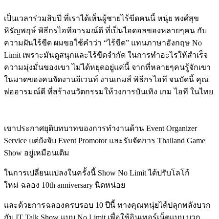
เป็นเวลาร่วมสิบปี ที่เราได้เห็นผู้ชายไร้ขีดคนนี้ หนุ่ย พงศ์สุข
หิรัญพฤษ์ พิธีกรไอทีอารมณ์ดี ที่เป็นไอดอลของหลายๆคน กับ
ความฝันไร้ขีด ผมขอใช้คำว่า “ไร้ขีด” แทนภาษาอังกฤษ No
Limit เพราะมันดูสนุกและไร้ขีดจำกัด ในการทำอะไรให้สำเร็จ
ความมุ่งมั่นของเขา ไม่ได้หยุดอยู่แค่นี้ จากที่หลายๆคนรู้จักเขา
ในมาดของคนจัดงานอีเวนท์ งานเกมส์ พิธีกรไอที จนบัดนี้ คุณ
พ่ออารมณ์ดี ที่สร้างนวัตกรรมให้วงการบันเทิง เกม ไอที ในไทย
เขาประกาศยุติบทบาทของการทำงานด้าน Event Organizer
Service แต่ยังจับ Event Promotor และรับจัดการ Thailand Game
Show อยู่เหมือนเดิม
ในการเปลี่ยนแปลงในครั้งนี้ Show No Limit ได้ปรับโลโก้
ใหม่ ฉลอง 10th anniversary นิดหน่อย
และด้วยการฉลองครบรอบ 10 ปีนี้ ทางคุณหนุ่ยได้ปลุกพลังบวก
กับ IT Talk Show แบบ No Limit เพื่อใช้อินเทอร์เน็ตแบบ บวก