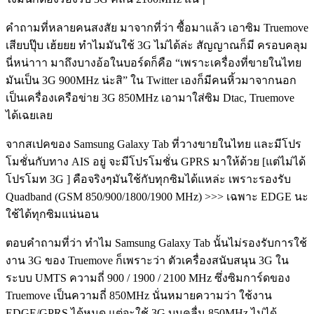
คำถามที่หลายคนสงสัย มาจากที่ว่า ซื้อมาแล้ว เอาซิม Truemove
เสียบปุ๊บ เฮ้ยยย ทำไมมันใช้ 3G ไม่ได้ล่ะ สัญญาณก็มี ครอบคลุม
นี่หน่าาา มาถึงบางอ้อในบอร์ดก็คือ “เพราะเครื่องที่ขายในไทย
มันเป็น 3G 900MHz น่ะสิ” ใน Twitter เองก็มีคนหิ้วมาจากนอก
เป็นเครื่องเครือข่าย 3G 850MHz เอามาใส่ซิม Dtac, Truemove
ได้เฉยเลย
จากสเปคของ Samsung Galaxy Tab ที่วางขายในไทย และมีโปร
โมชั่นกับทาง AIS อยู่ จะมีโปรโมชั่น GPRS มาให้ด้วย [แต่ไม่ได้
โปรโมท 3G ] คือจริงๆมันใช้กับทุกซิมได้แหล่ะ เพราะรองรับ
Quadband (GSM 850/900/1800/1900 MHz) >>> เฉพาะ EDGE นะ
ใช้ได้ทุกซิมแน่นอน
ตอบคำถามที่ว่า ทำไม Samsung Galaxy Tab นั้นไม่รองรับการใช้
งาน 3G ของ Truemove ก็เพราะว่า ตัวเครื่องสนับสนุน 3G ใน
ระบบ UMTS ความถี่ 900 / 1900 / 2100 MHz ซึ่งซิมการ์ดของ
Truemove เป็นความถี่ 850MHz นั่นหมายความว่า ใช้งาน
EDGE/GPRS ได้หมด แต่จะใช้ 3G บนคลื่น 850MHz ไม่ได้