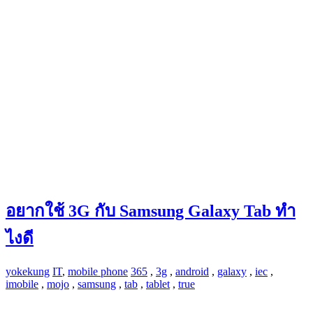
อยากใช้ 3G กับ Samsung Galaxy Tab ทำ
ไงดี
yokekung
IT
,
mobile phone
365
,
3g
,
android
,
galaxy
,
iec
,
imobile
,
mojo
,
samsung
,
tab
,
tablet
,
true