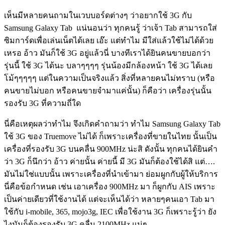
เห็นมีหลายคนถามในเวบบอร์ดต่างๆ ว่าอยากใช้ 3G กับ
Samsung Galaxy Tab แน่นอนว่า ทุกคนรู้ ว่าเจ้า Tab สามารถใส่
ซิมการ์ดเพื่อเล่นเน็ตได้เลย เอ๊ะ แต่ทำไม มีใส่แล้วใช้ไม่ได้ด้วย
เหรอ อ้าว มันก็ใช้ 3G อยู่แล้วนี่ บางทีเราได้ยินคนขายบอกว่า
รุ่นนี้ ใช้ 3G ได้นะ บลาๆๆๆๆ รุ่นน้องมีกล้องหน้า ใช้ 3G ได้เลย
โม้ๆๆๆๆๆ แต่ในความเป็นจริงแล้ว สิ่งที่หลายคนไม่ทราบ (หรือ
คนขายไม่บอก หรือคนขายจำมาแค่นั้น) ก็คือว่า เครื่องรุ่นนั้น
รองรับ 3G ที่ความถี่ใด
นี่คือเหตุผลว่าทำไม จึงเกิดคำถามว่า ทำไม Samsung Galaxy Tab
ใช้ 3G ของ Truemove ไม่ได้ ก็เพราะเครื่องที่ขายในไทย นั้นเป็น
เครื่องที่รองรับ 3G บนคลื่น 900MHz น่ะสิ ดังนั้น ทุกคนได้ยินคำ
ว่า 3G ก็นึกว่า อ้าว ค่ายนั้น ค่ายนี้ มี 3G มันก็ต้องใช้ได้สิ แต่….
มันไม่ใช่แบบนั้น เพราะเครื่องที่นำเข้ามา ย่อมผูกกับผู้ให้บริการ
นี่คือข้อกำหนด เช่น เอาเครื่อง 900MHz มา ก็ผูกกับ AIS เพราะ
เป็นค่ายเดียวที่ใช้งานได้ แต่จะเห็นได้ว่า หลายๆคนเอา Tab มา
ใช้กับ i-mobile, 365, mojo3g, IEC เพื่อใช้งาน 3G ก็เพราะรู้ว่า ยัง
ไงมันก็ต้องรองรับ 3G คลื่น 2100MHz แน่ๆ