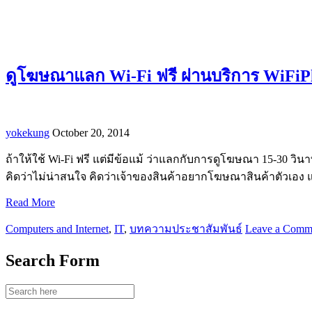
ดูโฆษณาแลก Wi-Fi ฟรี ผ่านบริการ WiFiP
yokekung
October 20, 2014
ถ้าให้ใช้ Wi-Fi ฟรี แต่มีข้อแม้ ว่าแลกกับการดูโฆษณา 15-30 ว
คิดว่าไม่น่าสนใจ คิดว่าเจ้าของสินค้าอยากโฆษณาสินค้าตัวเอง แ
Read More
Computers and Internet
,
IT
,
บทความประชาสัมพันธ์
Leave a Comm
Search Form