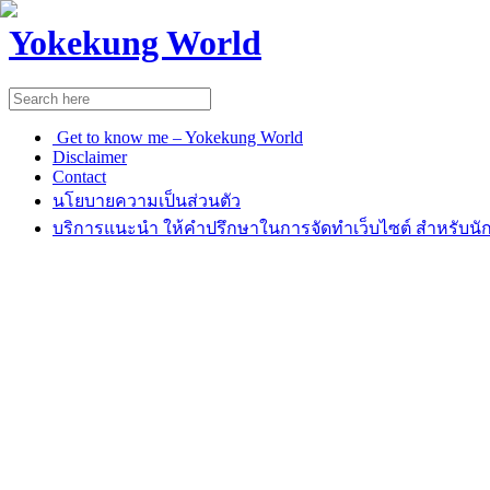
Yokekung World
Get to know me – Yokekung World
Disclaimer
Contact
นโยบายความเป็นส่วนตัว
บริการแนะนำ ให้คำปรึกษาในการจัดทำเว็บไซต์ สำหรับนัก