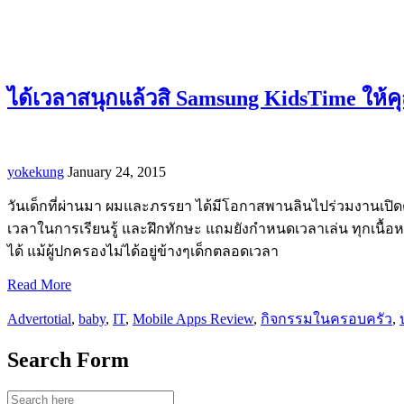
ได้เวลาสนุกแล้วสิ Samsung KidsTime ให้ค
yokekung
January 24, 2015
วันเด็กที่ผ่านมา ผมและภรรยา ได้มีโอกาสพานลินไปร่วมงานเปิดตัว 
เวลาในการเรียนรู้ และฝึกทักษะ แถมยังกำหนดเวลาเล่น ทุกเนื้อห
ได้ แม้ผู้ปกครองไม่ได้อยู่ข้างๆเด็กตลอดเวลา
Read More
Advertotial
,
baby
,
IT
,
Mobile Apps Review
,
กิจกรรมในครอบครัว
,
Search Form