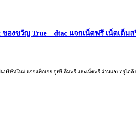
 ของขวัญ True – dtac แจกเน็ตฟรี เน็ตเต็มส
ิษัทใหม่ แจกแพ็กเกจ ดูฟรี ดื่มฟรี และเน็ตฟรี ผ่านแอปทรูไอดี แล