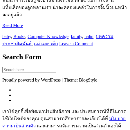
พัฒนาการเรียนรู้ ซึ่งอ่านมาถึงตรงนี้ ทักษะในการใช้งาน
แท็บเล็ตของลูกหลานเรา น่าจะคล่องแคล่วในการจิ้มนิ้วบนหน้า
จออยู่แล้ว
Read More
baby
,
Books
,
Computer Knowledge
,
family
,
nalin
,
บทความ
ประชาสัมพันธ์
,
แม่ และ เด็ก
Leave a Comment
Search Form
Proudly powered by WordPress | Theme: BlogStyle
เราใช้คุกกี้เพื่อพัฒนาประสิทธิภาพ และประสบการณ์ที่ดีในการ
ใช้เว็บไซต์ของคุณ คุณสามารถศึกษารายละเอียดได้ที่
นโยบาย
ความเป็นส่วนตัว
และสามารถจัดการความเป็นส่วนตัวเองได้