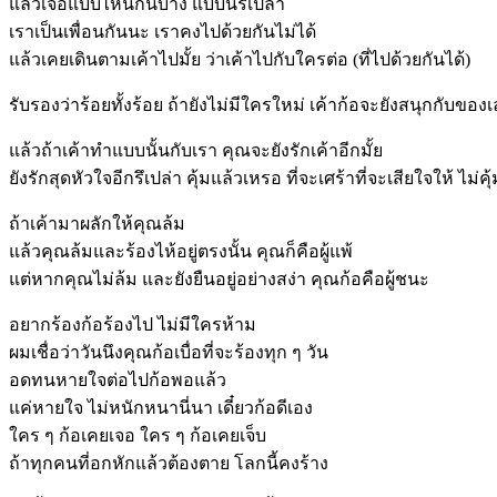
แล้วเจอแบบไหนกันบ้าง แบบนี้รึเปล่า
เราเป็นเพื่อนกันนะ เราคงไปด้วยกันไม่ได้
แล้วเคยเดินตามเค้าไปมั้ย ว่าเค้าไปกับใครต่อ (ที่ไปด้วยกันได้)
รับรองว่าร้อยทั้งร้อย ถ้ายังไม่มีใครใหม่ เค้าก้อจะยังสนุกกับของเล
แล้วถ้าเค้าทำแบบนั้นกับเรา คุณจะยังรักเค้าอีกมั้ย
ยังรักสุดหัวใจอีกรึเปล่า คุ้มแล้วเหรอ ที่จะเศร้าที่จะเสียใจให้ ไ
ถ้าเค้ามาผลักให้คุณล้ม
แล้วคุณล้มและร้องไห้อยู่ตรงนั้น คุณก็คือผู้แพ้
แต่หากคุณไม่ล้ม และยังยืนอยู่อย่างสง่า คุณก้อคือผู้ชนะ
อยากร้องก้อร้องไป ไม่มีใครห้าม
ผมเชื่อว่าวันนึงคุณก้อเบื่อที่จะร้องทุก ๆ วัน
อดทนหายใจต่อไปก้อพอแล้ว
แค่หายใจ ไม่หนักหนานี่นา เดี๋ยวก้อดีเอง
ใคร ๆ ก้อเคยเจอ ใคร ๆ ก้อเคยเจ็บ
ถ้าทุกคนที่อกหักแล้วต้องตาย โลกนี้คงร้าง